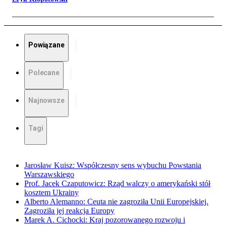
Powiązane
Polecane
Najnowsze
Tagi
Jarosław Kuisz: Współczesny sens wybuchu Powstania
Warszawskiego
Prof. Jacek Czaputowicz: Rząd walczy o amerykański stół
kosztem Ukrainy
Alberto Alemanno: Ceuta nie zagroziła Unii Europejskiej.
Zagroziła jej reakcja Europy
Marek A. Cichocki: Kraj pozorowanego rozwoju i