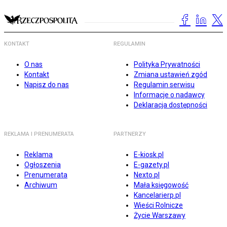
KONTAKT
REGULAMIN
O nas
Polityka Prywatności
Kontakt
Zmiana ustawień zgód
Napisz do nas
Regulamin serwisu
Informacje o nadawcy
Deklaracja dostępności
REKLAMA I PRENUMERATA
PARTNERZY
Reklama
E-kiosk.pl
Ogłoszenia
E-gazety.pl
Prenumerata
Nexto.pl
Archiwum
Mała księgowość
Kancelarierp.pl
Wieści Rolnicze
Życie Warszawy