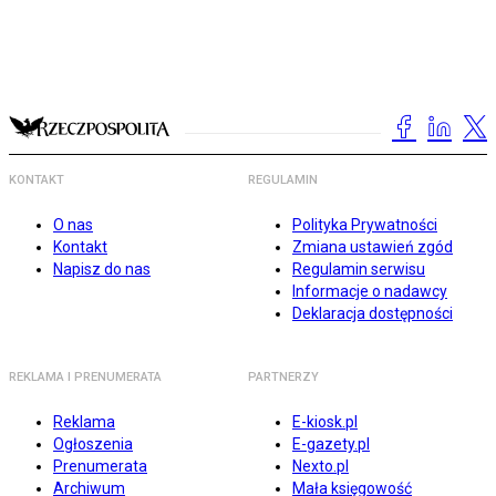
KONTAKT
REGULAMIN
O nas
Polityka Prywatności
Kontakt
Zmiana ustawień zgód
Napisz do nas
Regulamin serwisu
Informacje o nadawcy
Deklaracja dostępności
REKLAMA I PRENUMERATA
PARTNERZY
Reklama
E-kiosk.pl
Ogłoszenia
E-gazety.pl
Prenumerata
Nexto.pl
Archiwum
Mała księgowość