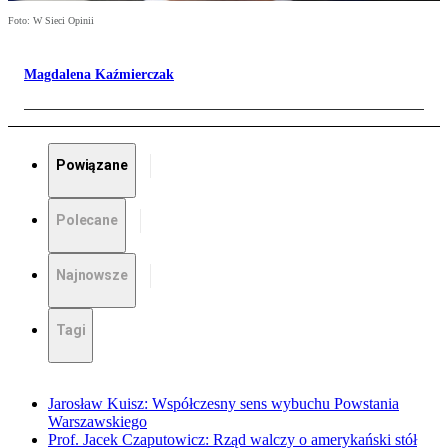
Foto: W Sieci Opinii
Magdalena Kaźmierczak
Powiązane
Polecane
Najnowsze
Tagi
Jarosław Kuisz: Współczesny sens wybuchu Powstania
Warszawskiego
Prof. Jacek Czaputowicz: Rząd walczy o amerykański stół