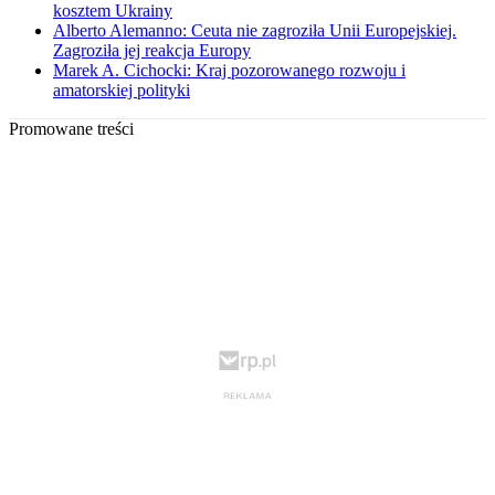
kosztem Ukrainy
Alberto Alemanno: Ceuta nie zagroziła Unii Europejskiej.
Zagroziła jej reakcja Europy
Marek A. Cichocki: Kraj pozorowanego rozwoju i
amatorskiej polityki
Promowane treści