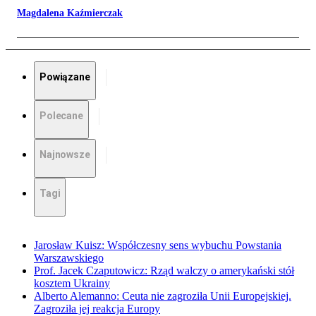
Magdalena Kaźmierczak
Powiązane
Polecane
Najnowsze
Tagi
Jarosław Kuisz: Współczesny sens wybuchu Powstania
Warszawskiego
Prof. Jacek Czaputowicz: Rząd walczy o amerykański stół
kosztem Ukrainy
Alberto Alemanno: Ceuta nie zagroziła Unii Europejskiej.
Zagroziła jej reakcja Europy