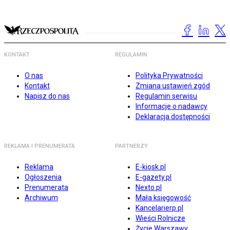
KONTAKT
REGULAMIN
O nas
Polityka Prywatności
Kontakt
Zmiana ustawień zgód
Napisz do nas
Regulamin serwisu
Informacje o nadawcy
Deklaracja dostępności
REKLAMA I PRENUMERATA
PARTNERZY
Reklama
E-kiosk.pl
Ogłoszenia
E-gazety.pl
Prenumerata
Nexto.pl
Archiwum
Mała księgowość
Kancelarierp.pl
Wieści Rolnicze
Życie Warszawy