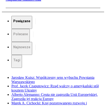
Powiązane
Polecane
Najnowsze
Tagi
Jarosław Kuisz: Współczesny sens wybuchu Powstania
Warszawskiego
Prof. Jacek Czaputowicz: Rząd walczy o amerykański stół
kosztem Ukrainy
Alberto Alemanno: Ceuta nie zagroziła Unii Europejskiej.
Zagroziła jej reakcja Europy
Marek A. Cichocki: Kraj pozorowanego rozwoju i