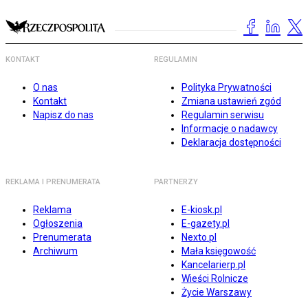
KONTAKT
REGULAMIN
O nas
Polityka Prywatności
Kontakt
Zmiana ustawień zgód
Napisz do nas
Regulamin serwisu
Informacje o nadawcy
Deklaracja dostępności
REKLAMA I PRENUMERATA
PARTNERZY
Reklama
E-kiosk.pl
Ogłoszenia
E-gazety.pl
Prenumerata
Nexto.pl
Archiwum
Mała księgowość
Kancelarierp.pl
Wieści Rolnicze
Życie Warszawy