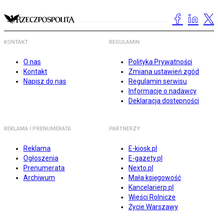
KONTAKT
REGULAMIN
O nas
Polityka Prywatności
Kontakt
Zmiana ustawień zgód
Napisz do nas
Regulamin serwisu
Informacje o nadawcy
Deklaracja dostępności
REKLAMA I PRENUMERATA
PARTNERZY
Reklama
E-kiosk.pl
Ogłoszenia
E-gazety.pl
Prenumerata
Nexto.pl
Archiwum
Mała księgowość
Kancelarierp.pl
Wieści Rolnicze
Życie Warszawy