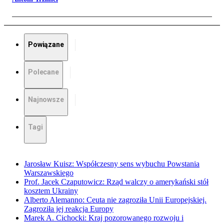
Powiązane
Polecane
Najnowsze
Tagi
Jarosław Kuisz: Współczesny sens wybuchu Powstania
Warszawskiego
Prof. Jacek Czaputowicz: Rząd walczy o amerykański stół
kosztem Ukrainy
Alberto Alemanno: Ceuta nie zagroziła Unii Europejskiej.
Zagroziła jej reakcja Europy
Marek A. Cichocki: Kraj pozorowanego rozwoju i