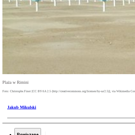
Plaża w Rimini
Foto: Christophe.Finot [CC BY-SA 2.5 (http://creativecommons.org/licenses/by-sa/2.5)], via Wikimedia 
Jakub Mikulski
Powiązane