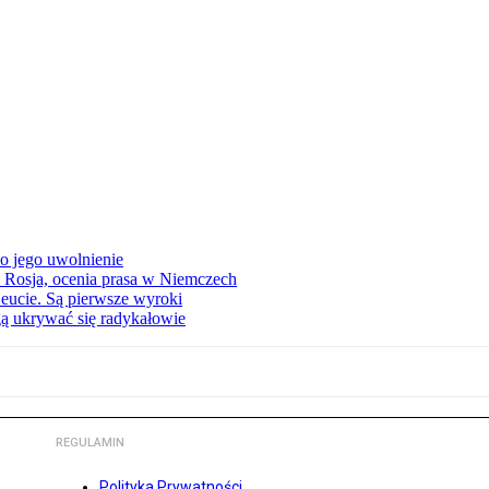
o jego uwolnienie
 Rosja, ocenia prasa w Niemczech
eucie. Są pierwsze wyroki
ą ukrywać się radykałowie
REGULAMIN
Polityka Prywatności