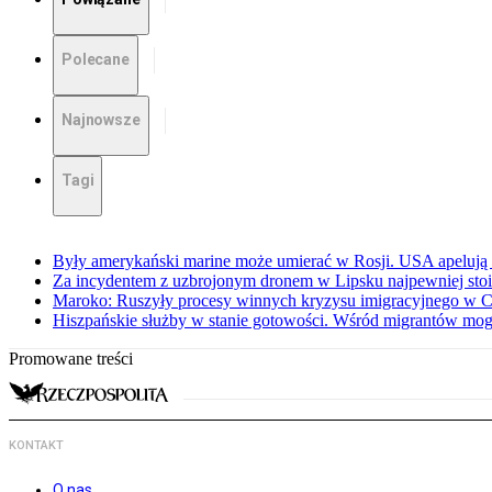
Polecane
Najnowsze
Tagi
Były amerykański marine może umierać w Rosji. USA apelują 
Za incydentem z uzbrojonym dronem w Lipsku najpewniej stoi
Maroko: Ruszyły procesy winnych kryzysu imigracyjnego w C
Hiszpańskie służby w stanie gotowości. Wśród migrantów mog
Promowane treści
KONTAKT
O nas