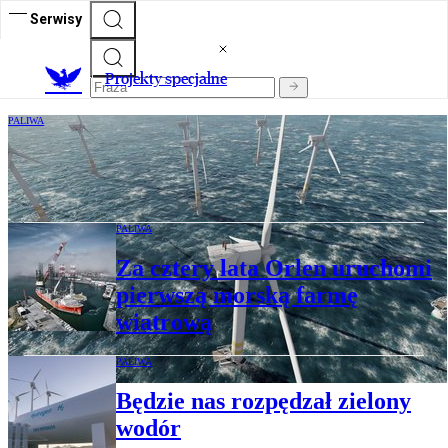
Serwisy
Projekty specjalne
PALIWA
Więcej prądu z wiatru przyspieszy
transformację polskiej energetyki
PALIWA
Za cztery lata Orlen uruchomi
pierwszą morską farmę
wiatrową
PALIWA
Będzie nas rozpędzał zielony
wodór