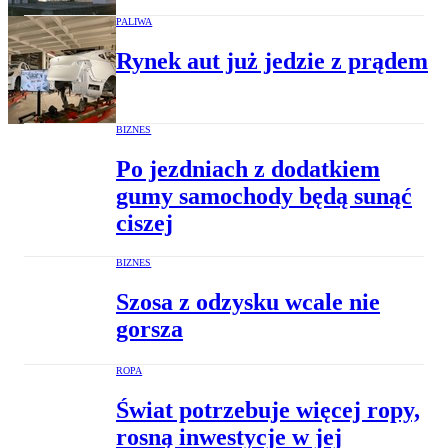
PALIWA
Rynek aut już jedzie z prądem
BIZNES
Po jezdniach z dodatkiem
gumy samochody będą sunąć
ciszej
BIZNES
Szosa z odzysku wcale nie
gorsza
ROPA
Świat potrzebuje więcej ropy,
rosną inwestycje w jej