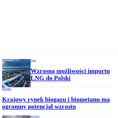
GAZ
Wzrosną możliwości importu
LNG do Polski
BIZNES
Krajowy rynek biogazu i biometanu ma
ogromny potencjał wzrostu
BIZNES