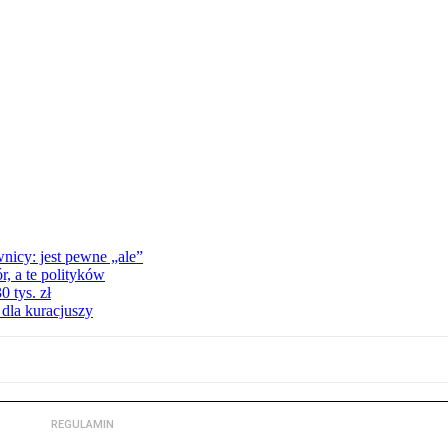
nicy: jest pewne „ale”
, a te polityków
 tys. zł
 dla kuracjuszy
REGULAMIN