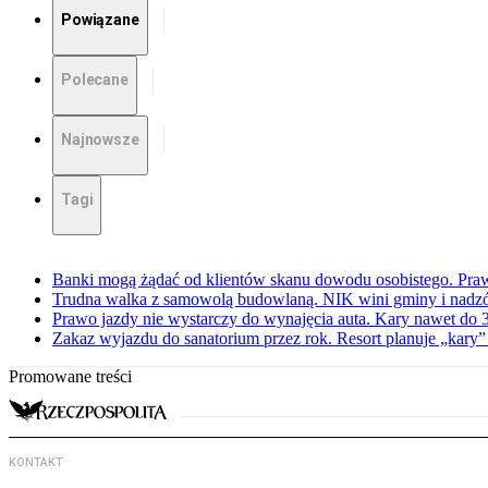
Powiązane
Polecane
Najnowsze
Tagi
Banki mogą żądać od klientów skanu dowodu osobistego. Praw
Trudna walka z samowolą budowlaną. NIK wini gminy i nadzór
Prawo jazdy nie wystarczy do wynajęcia auta. Kary nawet do 30
Zakaz wyjazdu do sanatorium przez rok. Resort planuje „kary”
Promowane treści
KONTAKT