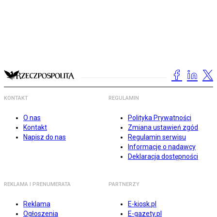
KONTAKT
REGULAMIN
O nas
Polityka Prywatności
Kontakt
Zmiana ustawień zgód
Napisz do nas
Regulamin serwisu
Informacje o nadawcy
Deklaracja dostępności
REKLAMA I PRENUMERATA
PARTNERZY
Reklama
E-kiosk.pl
Ogłoszenia
E-gazety.pl