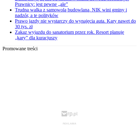
Prawnicy: jest pewne „ale”
Trudna walka z samowolą budowlaną. NIK wini gminy i
nadzór, a te polityków
Prawo jazdy nie wystarczy do wynajęcia auta. Kary nawet do
30 tys. zł
Zakaz wyjazdu do sanatorium przez rok. Resort planuje
„kary” dla kuracjuszy
Promowane treści