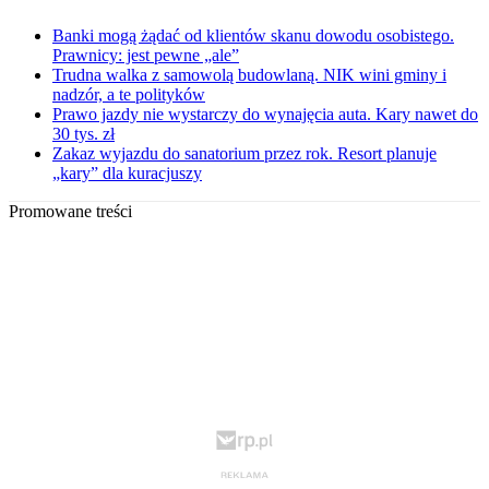
Banki mogą żądać od klientów skanu dowodu osobistego.
Prawnicy: jest pewne „ale”
Trudna walka z samowolą budowlaną. NIK wini gminy i
nadzór, a te polityków
Prawo jazdy nie wystarczy do wynajęcia auta. Kary nawet do
30 tys. zł
Zakaz wyjazdu do sanatorium przez rok. Resort planuje
„kary” dla kuracjuszy
Promowane treści