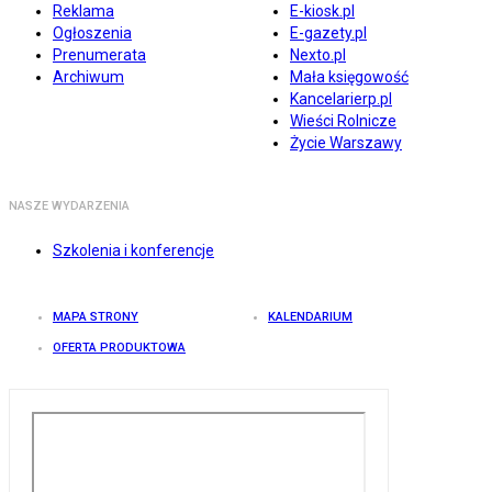
Reklama
E-kiosk.pl
Ogłoszenia
E-gazety.pl
Prenumerata
Nexto.pl
Archiwum
Mała księgowość
Kancelarierp.pl
Wieści Rolnicze
Życie Warszawy
NASZE WYDARZENIA
Szkolenia i konferencje
MAPA STRONY
KALENDARIUM
OFERTA PRODUKTOWA