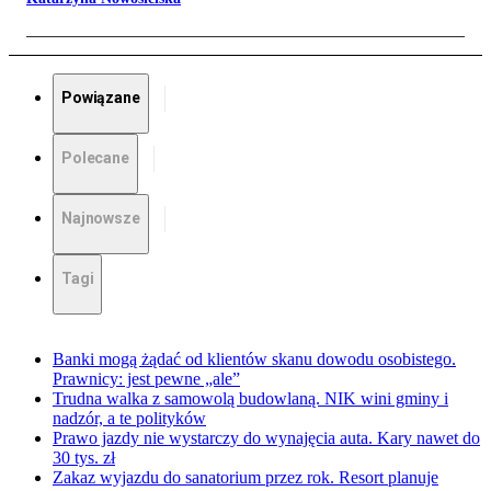
Powiązane
Polecane
Najnowsze
Tagi
Banki mogą żądać od klientów skanu dowodu osobistego.
Prawnicy: jest pewne „ale”
Trudna walka z samowolą budowlaną. NIK wini gminy i
nadzór, a te polityków
Prawo jazdy nie wystarczy do wynajęcia auta. Kary nawet do
30 tys. zł
Zakaz wyjazdu do sanatorium przez rok. Resort planuje