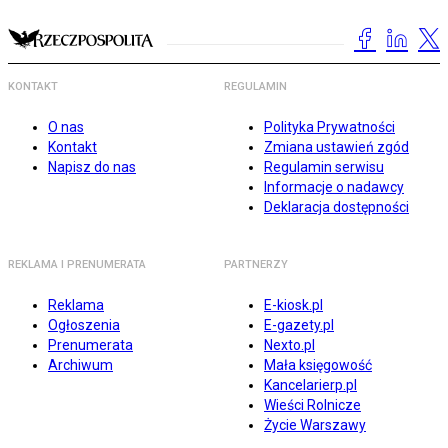
KONTAKT
REGULAMIN
O nas
Polityka Prywatności
Kontakt
Zmiana ustawień zgód
Napisz do nas
Regulamin serwisu
Informacje o nadawcy
Deklaracja dostępności
REKLAMA I PRENUMERATA
PARTNERZY
Reklama
E-kiosk.pl
Ogłoszenia
E-gazety.pl
Prenumerata
Nexto.pl
Archiwum
Mała księgowość
Kancelarierp.pl
Wieści Rolnicze
Życie Warszawy