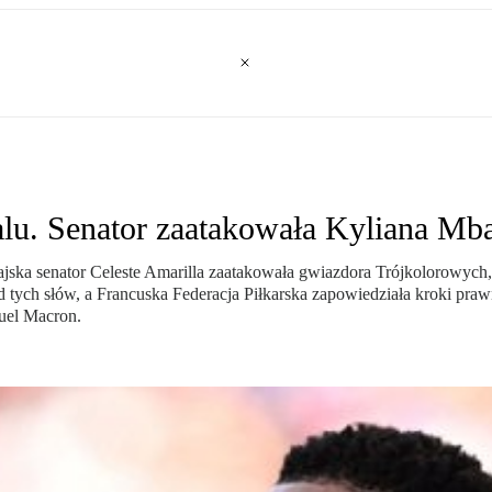
alu. Senator zaatakowała Kyliana M
ajska senator Celeste Amarilla zaatakowała gwiazdora Trójkolorowy
tych słów, a Francuska Federacja Piłkarska zapowiedziała kroki praw
nuel Macron.