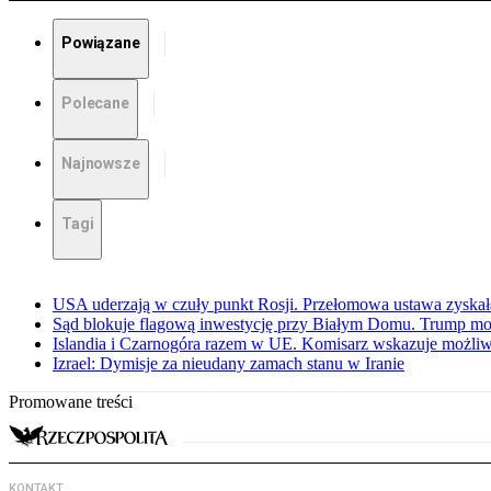
Powiązane
Polecane
Najnowsze
Tagi
USA uderzają w czuły punkt Rosji. Przełomowa ustawa zyskała 
Sąd blokuje flagową inwestycję przy Białym Domu. Trump mo
Islandia i Czarnogóra razem w UE. Komisarz wskazuje możliw
Izrael: Dymisje za nieudany zamach stanu w Iranie
Promowane treści
KONTAKT