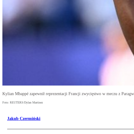
Kylian Mbappé zapewnił reprezentacji Francji zwycięstwo w meczu z Parag
Foto: REUTERS/Dylan Martinez
Jakub Czermiński