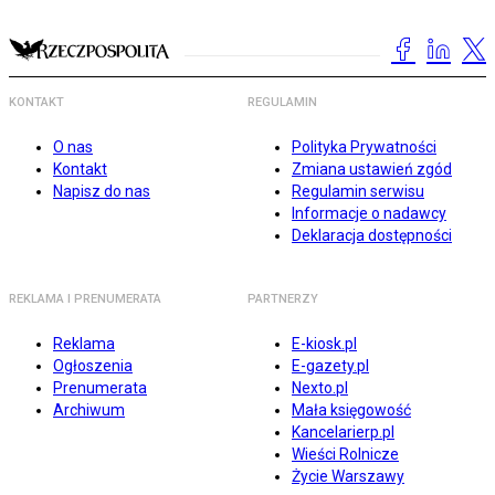
KONTAKT
REGULAMIN
O nas
Polityka Prywatności
Kontakt
Zmiana ustawień zgód
Napisz do nas
Regulamin serwisu
Informacje o nadawcy
Deklaracja dostępności
REKLAMA I PRENUMERATA
PARTNERZY
Reklama
E-kiosk.pl
Ogłoszenia
E-gazety.pl
Prenumerata
Nexto.pl
Archiwum
Mała księgowość
Kancelarierp.pl
Wieści Rolnicze
Życie Warszawy