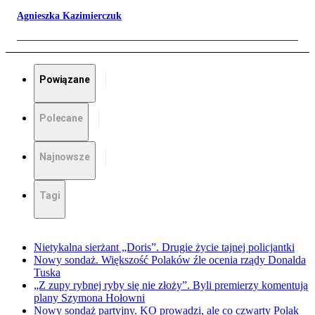
Agnieszka Kazimierczuk
Powiązane
Polecane
Najnowsze
Tagi
Nietykalna sierżant „Doris”. Drugie życie tajnej policjantki
Nowy sondaż. Większość Polaków źle ocenia rządy Donalda
Tuska
„Z zupy rybnej ryby się nie złoży”. Byli premierzy komentują
plany Szymona Hołowni
Nowy sondaż partyjny. KO prowadzi, ale co czwarty Polak