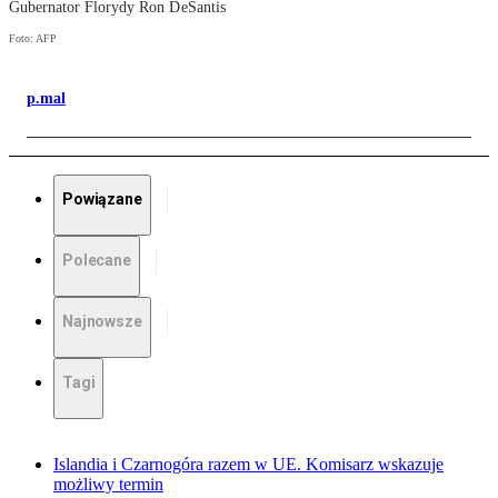
Gubernator Florydy Ron DeSantis
Foto: AFP
p.mal
Powiązane
Polecane
Najnowsze
Tagi
Islandia i Czarnogóra razem w UE. Komisarz wskazuje
możliwy termin