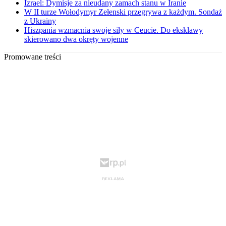
Izrael: Dymisje za nieudany zamach stanu w Iranie
W II turze Wołodymyr Zełenski przegrywa z każdym. Sondaż
z Ukrainy
Hiszpania wzmacnia swoje siły w Ceucie. Do eksklawy
skierowano dwa okręty wojenne
Promowane treści