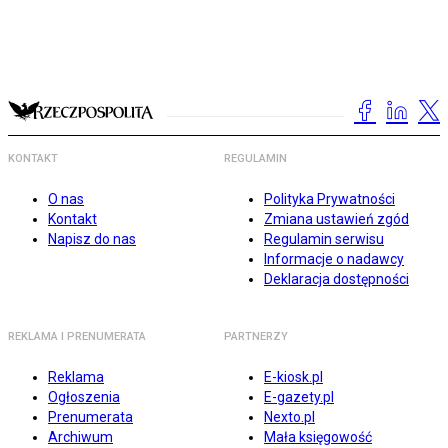
KONTAKT
REGULAMIN
O nas
Polityka Prywatności
Kontakt
Zmiana ustawień zgód
Napisz do nas
Regulamin serwisu
Informacje o nadawcy
Deklaracja dostępności
REKLAMA I PRENUMERATA
PARTNERZY
Reklama
E-kiosk.pl
Ogłoszenia
E-gazety.pl
Prenumerata
Nexto.pl
Archiwum
Mała księgowość