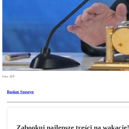
Foto: AFP
Rusłan Szoszyn
Zabookuj najlepsze treści na wakacje