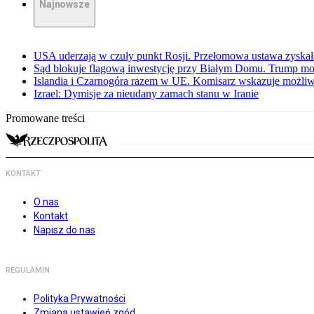
Najnowsze
USA uderzają w czuły punkt Rosji. Przełomowa ustawa zyskała 
Sąd blokuje flagową inwestycję przy Białym Domu. Trump mo
Islandia i Czarnogóra razem w UE. Komisarz wskazuje możliw
Izrael: Dymisje za nieudany zamach stanu w Iranie
Promowane treści
KONTAKT
O nas
Kontakt
Napisz do nas
REGULAMIN
Polityka Prywatności
Zmiana ustawień zgód