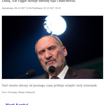
Dudą. Ale ciągle stosuje metodę kija i marchewki.
Aktualizacja:
06.12.2017 23:46
Publikacja:
05.12.2017 18:10
Szef resortu obrony od pewnego czasu próbuje ocieplić swój wizerunek
Foto: Fotorzepa, Marian Zubrzycki
Marek Kozubal