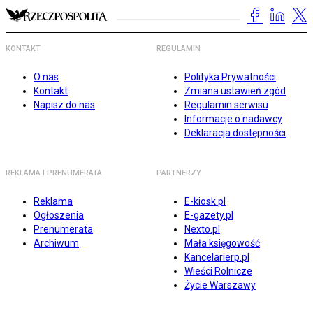
KONTAKT
REGULAMIN
O nas
Polityka Prywatności
Kontakt
Zmiana ustawień zgód
Napisz do nas
Regulamin serwisu
Informacje o nadawcy
Deklaracja dostępności
REKLAMA I PRENUMERATA
PARTNERZY
Reklama
E-kiosk.pl
Ogłoszenia
E-gazety.pl
Prenumerata
Nexto.pl
Archiwum
Mała księgowość
Kancelarierp.pl
Wieści Rolnicze
Życie Warszawy