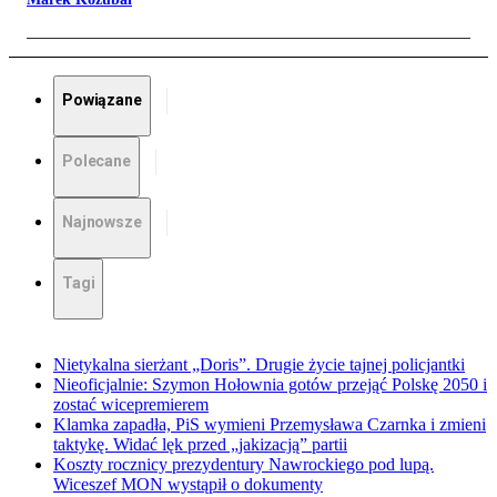
Powiązane
Polecane
Najnowsze
Tagi
Nietykalna sierżant „Doris”. Drugie życie tajnej policjantki
Nieoficjalnie: Szymon Hołownia gotów przejąć Polskę 2050 i
zostać wicepremierem
Klamka zapadła, PiS wymieni Przemysława Czarnka i zmieni
taktykę. Widać lęk przed „jakizacją” partii
Koszty rocznicy prezydentury Nawrockiego pod lupą.
Wiceszef MON wystąpił o dokumenty