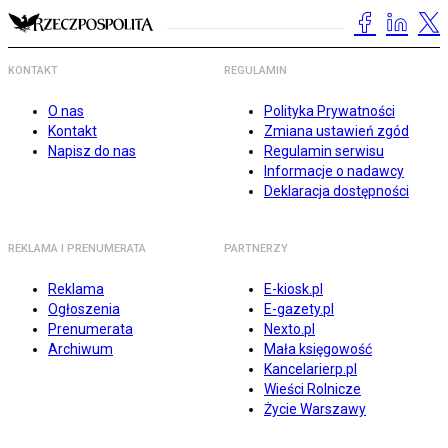
KONTAKT
REGULAMIN
O nas
Polityka Prywatności
Kontakt
Zmiana ustawień zgód
Napisz do nas
Regulamin serwisu
Informacje o nadawcy
Deklaracja dostępności
REKLAMA I PRENUMERATA
PARTNERZY
Reklama
E-kiosk.pl
Ogłoszenia
E-gazety.pl
Prenumerata
Nexto.pl
Archiwum
Mała księgowość
Kancelarierp.pl
Wieści Rolnicze
Życie Warszawy