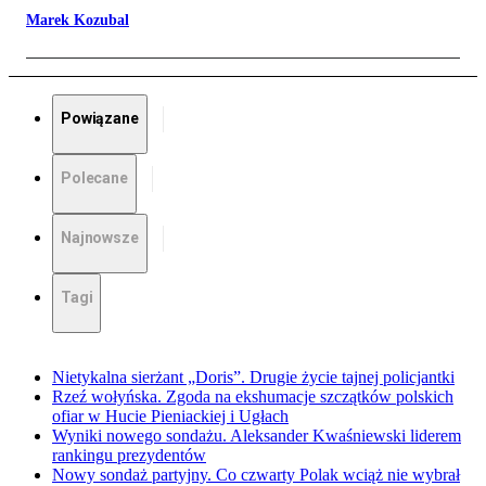
Marek Kozubal
Powiązane
Polecane
Najnowsze
Tagi
Nietykalna sierżant „Doris”. Drugie życie tajnej policjantki
Rzeź wołyńska. Zgoda na ekshumacje szczątków polskich
ofiar w Hucie Pieniackiej i Ugłach
Wyniki nowego sondażu. Aleksander Kwaśniewski liderem
rankingu prezydentów
Nowy sondaż partyjny. Co czwarty Polak wciąż nie wybrał