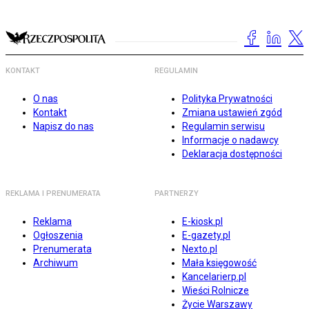
KONTAKT
REGULAMIN
O nas
Polityka Prywatności
Kontakt
Zmiana ustawień zgód
Napisz do nas
Regulamin serwisu
Informacje o nadawcy
Deklaracja dostępności
REKLAMA I PRENUMERATA
PARTNERZY
Reklama
E-kiosk.pl
Ogłoszenia
E-gazety.pl
Prenumerata
Nexto.pl
Archiwum
Mała księgowość
Kancelarierp.pl
Wieści Rolnicze
Życie Warszawy