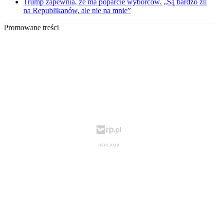
Trump zapewnia, że ma poparcie wyborców. „Są bardzo źli
na Republikanów, ale nie na mnie”
Promowane treści