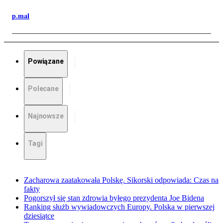
p.mal
Powiązane
Polecane
Najnowsze
Tagi
Zacharowa zaatakowała Polskę. Sikorski odpowiada: Czas na
fakty
Pogorszył się stan zdrowia byłego prezydenta Joe Bidena
Ranking służb wywiadowczych Europy. Polska w pierwszej
dziesiątce