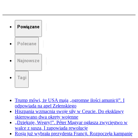
Powiązane
Polecane
Najnowsze
Tagi
Trump mówi, że USA mają „ogromne ilości amunicji”. I
odpowiada na apel Zełenskiego
Hiszpania wzmacnia swoje siły w Ceucie. Do eksklawy
skierowano dwa okręty wojenne
„Dziękuję, Węgry!”. Péter Magyar ogłasza zwycięstwo w
walce z suszą. I zapowiada rewolucję
Rosja już wybrała prezydenta Francji. Rozpoczęła kampanię