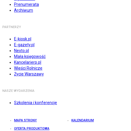
Prenumerata
Archiwum
PARTNERZY
E-kiosk.pl
E-gazety.pl
Nexto.pl
Mała księgowość
Kancelarierp.pl
Wieści Rolnicze
Życie Warszawy
NASZE WYDARZENIA
Szkolenia i konferencje
MAPA STRONY
KALENDARIUM
OFERTA PRODUKTOWA