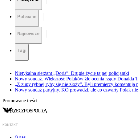
Polecane
Najnowsze
Tagi
Nietykalna sierżant „Doris”. Drugie życie tajnej policjantki
Nowy sondaż. Większość Polaków źle ocenia rządy Donalda 
„Z zupy rybnej ryby się nie złoży”. Byli premierzy komentuj
Nowy sondaż partyjny. KO prowadzi, ale co czwarty Polak nie 
Promowane treści
KONTAKT
O nas