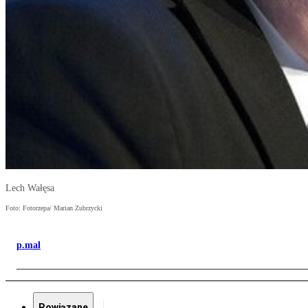
Lech Wałęsa
Foto: Fotorzepa/ Marian Zubrzycki
p.mal
Powiązane