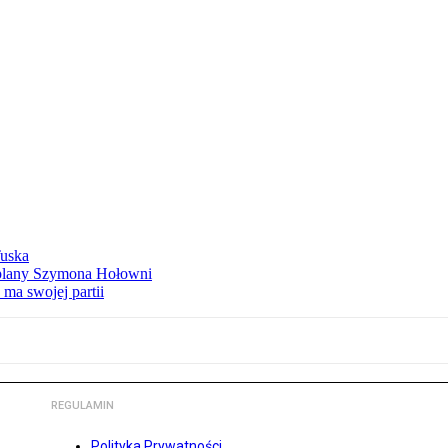
Tuska
ą plany Szymona Hołowni
ma swojej partii
REGULAMIN
Polityka Prywatności