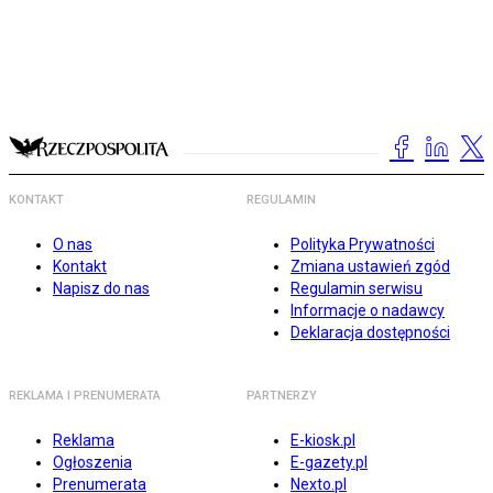
KONTAKT
REGULAMIN
O nas
Polityka Prywatności
Kontakt
Zmiana ustawień zgód
Napisz do nas
Regulamin serwisu
Informacje o nadawcy
Deklaracja dostępności
REKLAMA I PRENUMERATA
PARTNERZY
Reklama
E-kiosk.pl
Ogłoszenia
E-gazety.pl
Prenumerata
Nexto.pl