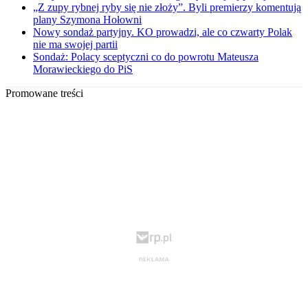
„Z zupy rybnej ryby się nie złoży”. Byli premierzy komentują
plany Szymona Hołowni
Nowy sondaż partyjny. KO prowadzi, ale co czwarty Polak
nie ma swojej partii
Sondaż: Polacy sceptyczni co do powrotu Mateusza
Morawieckiego do PiS
Promowane treści