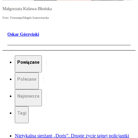
Małgorzata Kidawa-Błońska
Foto: Fotorzepa/Magda Starowieyska
Oskar Górzyński
Powiązane
Polecane
Najnowsze
Tagi
Nietykalna sierżant „Doris”. Drugie życie tajnej policjantki