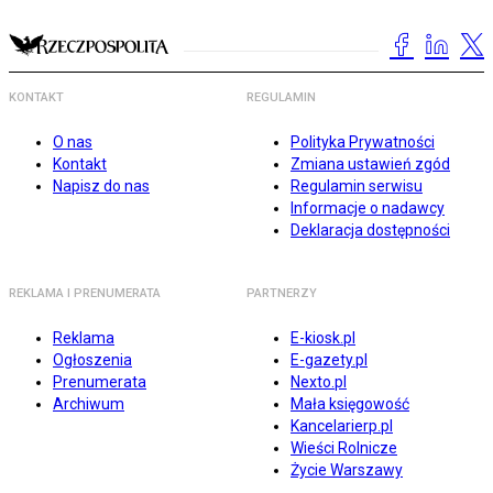
KONTAKT
REGULAMIN
O nas
Polityka Prywatności
Kontakt
Zmiana ustawień zgód
Napisz do nas
Regulamin serwisu
Informacje o nadawcy
Deklaracja dostępności
REKLAMA I PRENUMERATA
PARTNERZY
Reklama
E-kiosk.pl
Ogłoszenia
E-gazety.pl
Prenumerata
Nexto.pl
Archiwum
Mała księgowość
Kancelarierp.pl
Wieści Rolnicze
Życie Warszawy