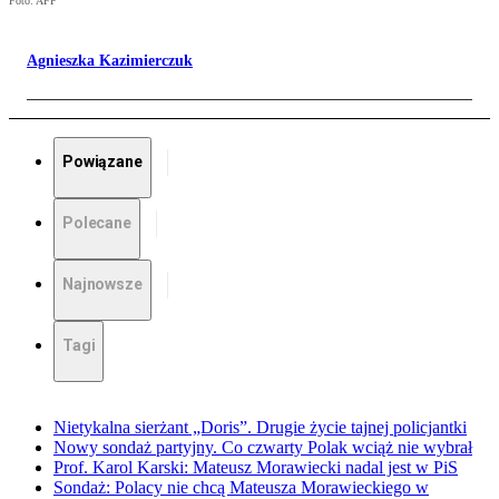
Foto: AFP
Agnieszka Kazimierczuk
Powiązane
Polecane
Najnowsze
Tagi
Nietykalna sierżant „Doris”. Drugie życie tajnej policjantki
Nowy sondaż partyjny. Co czwarty Polak wciąż nie wybrał
Prof. Karol Karski: Mateusz Morawiecki nadal jest w PiS
Sondaż: Polacy nie chcą Mateusza Morawieckiego w