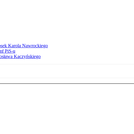
iosek Karola Nawrockiego
mf PiS-u
arosława Kaczyńskiego