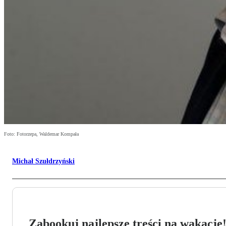
Foto: Fotorzepa, Waldemar Kompała
Michał Szułdrzyński
Zabookuj najlepsze treści na wakacje