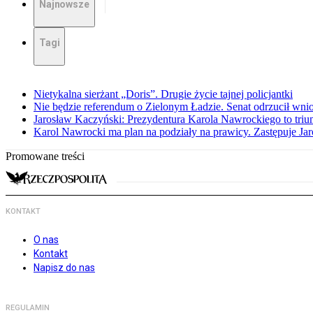
Najnowsze
Tagi
Nietykalna sierżant „Doris”. Drugie życie tajnej policjantki
Nie będzie referendum o Zielonym Ładzie. Senat odrzucił wn
Jarosław Kaczyński: Prezydentura Karola Nawrockiego to triu
Karol Nawrocki ma plan na podziały na prawicy. Zastępuje J
Promowane treści
KONTAKT
O nas
Kontakt
Napisz do nas
REGULAMIN