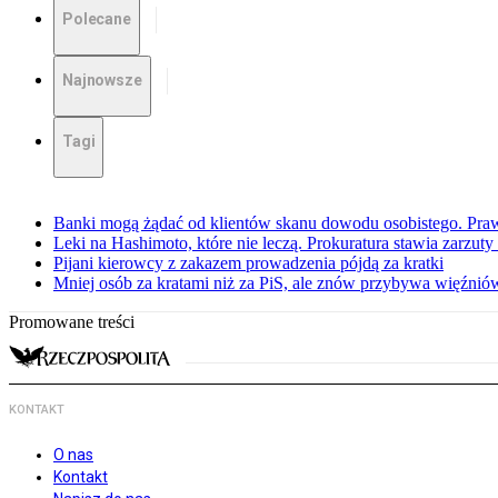
Polecane
Najnowsze
Tagi
Banki mogą żądać od klientów skanu dowodu osobistego. Praw
Leki na Hashimoto, które nie leczą. Prokuratura stawia zarzuty
Pijani kierowcy z zakazem prowadzenia pójdą za kratki
Mniej osób za kratami niż za PiS, ale znów przybywa więźnió
Promowane treści
KONTAKT
O nas
Kontakt