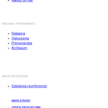
Napisz do nas
REKLAMA I PRENUMERATA
Reklama
Ogłoszenia
Prenumerata
Archiwum
NASZE WYDARZENIA
Szkolenia i konferencje
MAPA STRONY
OFERTA PRODUKTOWA