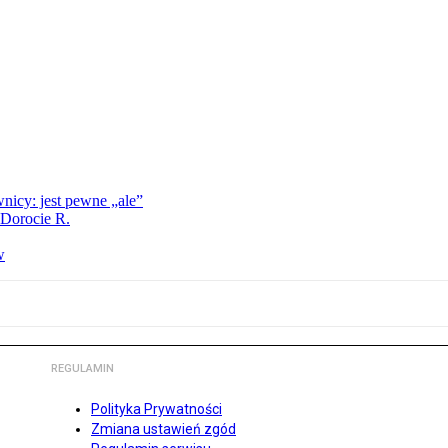
nicy: jest pewne „ale”
 Dorocie R.
w
REGULAMIN
Polityka Prywatności
Zmiana ustawień zgód