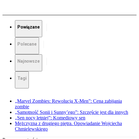
Powiązane
Polecane
Najnowsze
Tagi
„Marvel Zombies: Rewolucja X-Men”: Cena zabijania
zombie
„Samotność Sonii i Sunny’ego”: Szczęście jest dla innych
„Sen nocy letniej”: Komediowy sen
Mężczyzna z drugiego piętra. Opowiadanie Wojciecha
Chmielewskiego