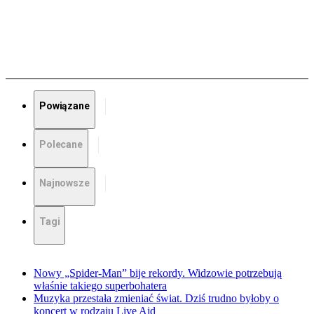
Powiązane
Polecane
Najnowsze
Tagi
Nowy „Spider-Man” bije rekordy. Widzowie potrzebują
właśnie takiego superbohatera
Muzyka przestała zmieniać świat. Dziś trudno byłoby o
koncert w rodzaju Live Aid