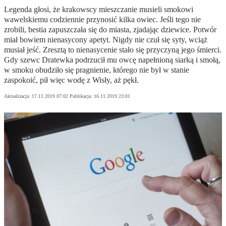
Legenda głosi, że krakowscy mieszczanie musieli smokowi
wawelskiemu codziennie przynosić kilka owiec. Jeśli tego nie
zrobili, bestia zapuszczała się do miasta, zjadając dziewice. Potwór
miał bowiem nienasycony apetyt. Nigdy nie czuł się syty, wciąż
musiał jeść. Zresztą to nienasycenie stało się przyczyną jego śmierci.
Gdy szewc Dratewka podrzucił mu owcę napełnioną siarką i smołą,
w smoku obudziło się pragnienie, którego nie był w stanie
zaspokoić, pił więc wodę z Wisły, aż pękł.
Aktualizacja:
17.11.2019 07:02
Publikacja:
16.11.2019 23:01