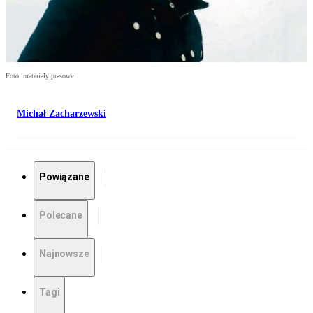
Foto: materiały prasowe
Michał Zacharzewski
Powiązane
Polecane
Najnowsze
Tagi