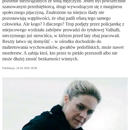
pozornie niezwiązanych ze sobą mężczyzn. Jeden był powszechnie
szanowanym przedsiębiorcą, drugi wywodzącym się z marginesu
społecznego pijaczyną. Znalezione na miejscu ślady nie
pozostawiają wątpliwości, że obaj padli ofiarą tego samego
człowieka. Ale kogo? I dlaczego? Trop podjęty przez policjantkę z
miejscowego wydziału zabójstw prowadzi do tytułowej Valhalli,
nieczynnego już sierocińca, w którym przed laty obaj pracowali.
Reszty łatwo się domyślić – w ośrodku dochodziło do
maltretowania wychowanków, gwałtów pedofilskich, może nawet
morderstw. A zabija ktoś, kto przez to piekło przeszedł albo nie
może dłużej znosić bezkarności winnych.
Publikacja:
24.04.2020 18:00