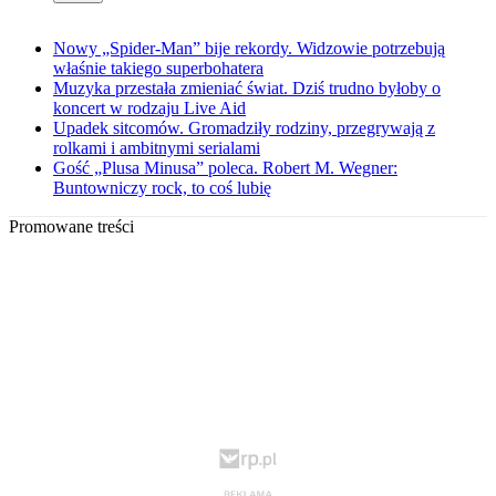
Nowy „Spider-Man” bije rekordy. Widzowie potrzebują
właśnie takiego superbohatera
Muzyka przestała zmieniać świat. Dziś trudno byłoby o
koncert w rodzaju Live Aid
Upadek sitcomów. Gromadziły rodziny, przegrywają z
rolkami i ambitnymi serialami
Gość „Plusa Minusa” poleca. Robert M. Wegner:
Buntowniczy rock, to coś lubię
Promowane treści