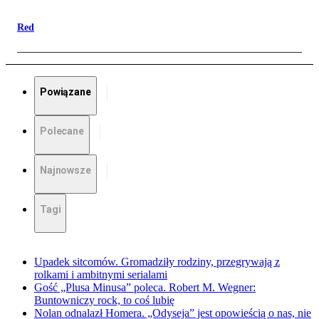
Red
Powiązane
Polecane
Najnowsze
Tagi
Upadek sitcomów. Gromadziły rodziny, przegrywają z
rolkami i ambitnymi serialami
Gość „Plusa Minusa” poleca. Robert M. Wegner:
Buntowniczy rock, to coś lubię
Nolan odnalazł Homera. „Odyseja” jest opowieścią o nas, nie