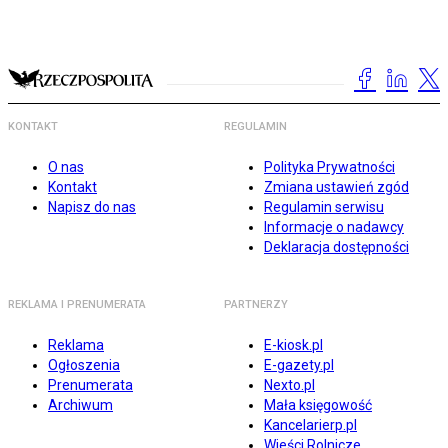
KONTAKT
REGULAMIN
O nas
Polityka Prywatności
Kontakt
Zmiana ustawień zgód
Napisz do nas
Regulamin serwisu
Informacje o nadawcy
Deklaracja dostępności
REKLAMA I PRENUMERATA
PARTNERZY
Reklama
E-kiosk.pl
Ogłoszenia
E-gazety.pl
Prenumerata
Nexto.pl
Archiwum
Mała księgowość
Kancelarierp.pl
Wieści Rolnicze