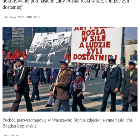
dokonywanej pod hasłem: „aby Polska rosła w siłę, a ludzie żyli
dostatniej”
Publikacja:
20.11.2010 00:01
Pochód pierwszomajowy w Warszawie: Słynne zdjęcie i słynne hasło (fot.
Bogdan Łopienski)
Foto: Forum