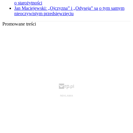
o starożytności
Jan Maciejewski: „Ojczyzna” i „Odyseja” są o tym samym
nieoczywistym przedsięwzięciu
Promowane treści