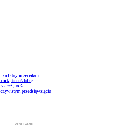
i ambitnymi serialami
ock, to coś lubię
 starożytności
oczywistym przedsięwzięciu
REGULAMIN