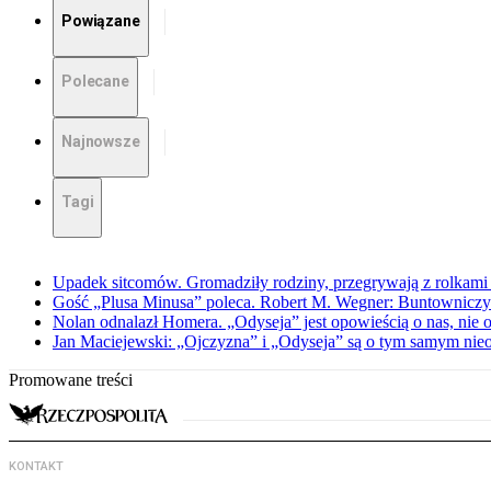
Powiązane
Polecane
Najnowsze
Tagi
Upadek sitcomów. Gromadziły rodziny, przegrywają z rolkami 
Gość „Plusa Minusa” poleca. Robert M. Wegner: Buntowniczy r
Nolan odnalazł Homera. „Odyseja” jest opowieścią o nas, nie o
Jan Maciejewski: „Ojczyzna” i „Odyseja” są o tym samym nie
Promowane treści
KONTAKT