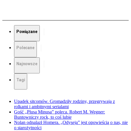
Powiązane
Polecane
Najnowsze
Tagi
Upadek sitcomów. Gromadziły rodziny, przegrywają z
rolkami i ambitnymi serialami
Gość „Plusa Minusa” poleca. Robert M. Wegner:
Buntowniczy rock, to coś lubię
Nolan odnalazł Homera. „Odyseja” jest opowieścią o nas, nie
o starożytności