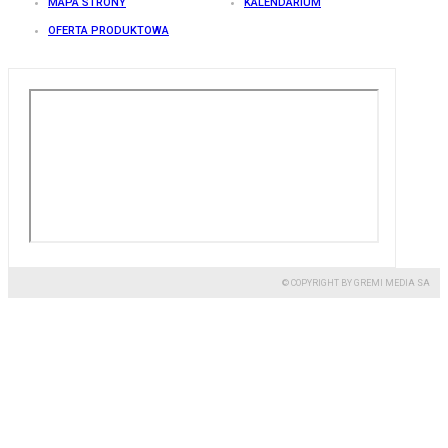
MAPA STRONY
KALENDARIUM
OFERTA PRODUKTOWA
© COPYRIGHT BY GREMI MEDIA SA