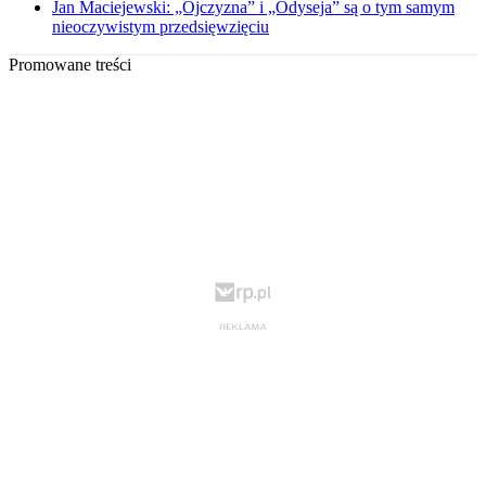
Jan Maciejewski: „Ojczyzna” i „Odyseja” są o tym samym
nieoczywistym przedsięwzięciu
Promowane treści