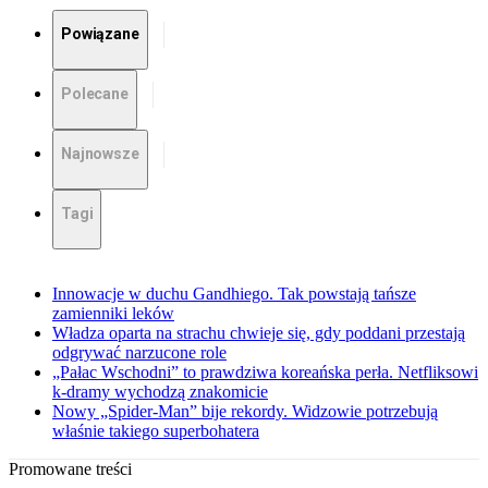
Powiązane
Polecane
Najnowsze
Tagi
Innowacje w duchu Gandhiego. Tak powstają tańsze
zamienniki leków
Władza oparta na strachu chwieje się, gdy poddani przestają
odgrywać narzucone role
„Pałac Wschodni” to prawdziwa koreańska perła. Netfliksowi
k-dramy wychodzą znakomicie
Nowy „Spider-Man” bije rekordy. Widzowie potrzebują
właśnie takiego superbohatera
Promowane treści