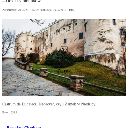
– i te dla samotników.
Aktualizacja:
20.05.2016 15:59
Publikacja:
19.05.2016 14:16
4 zdjęcia
Zobacz
Castrum de Dunajecz, Nedecvár, czyli Zamek w Niedzicy
Foto: 123RF
Bogusław Chrabota