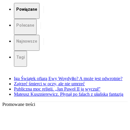
Powiązane
Polecane
Najnowsze
Tagi
Iga Świątek ofiarą Ewy Woydyłło? A może jest odwrotnie?
Zajrzeć śmierci w oczy, ale nie umrzeć
Publiczna moc religii. „Jan Paweł II ją wyczuł”
Mateusz Kusznierewicz. Płynął po falach z ułańską fantazją
Promowane treści