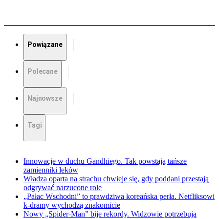
Powiązane
Polecane
Najnowsze
Tagi
Innowacje w duchu Gandhiego. Tak powstają tańsze
zamienniki leków
Władza oparta na strachu chwieje się, gdy poddani przestają
odgrywać narzucone role
„Pałac Wschodni” to prawdziwa koreańska perła. Netfliksowi
k-dramy wychodzą znakomicie
Nowy „Spider-Man” bije rekordy. Widzowie potrzebują