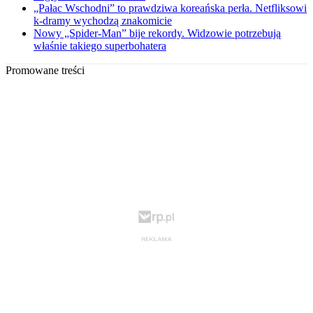
„Pałac Wschodni” to prawdziwa koreańska perła. Netfliksowi
k-dramy wychodzą znakomicie
Nowy „Spider-Man” bije rekordy. Widzowie potrzebują
właśnie takiego superbohatera
Promowane treści