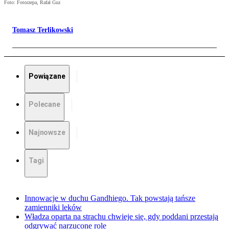
Foto: Fotorzepa, Rafał Guz
Tomasz Terlikowski
Powiązane
Polecane
Najnowsze
Tagi
Innowacje w duchu Gandhiego. Tak powstają tańsze
zamienniki leków
Władza oparta na strachu chwieje się, gdy poddani przestają
odgrywać narzucone role