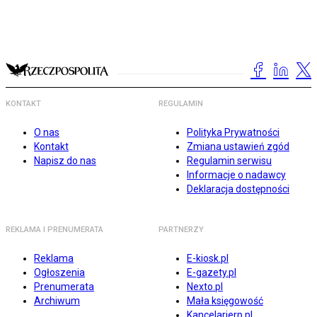
KONTAKT
REGULAMIN
O nas
Polityka Prywatności
Kontakt
Zmiana ustawień zgód
Napisz do nas
Regulamin serwisu
Informacje o nadawcy
Deklaracja dostępności
REKLAMA I PRENUMERATA
PARTNERZY
Reklama
E-kiosk.pl
Ogłoszenia
E-gazety.pl
Prenumerata
Nexto.pl
Archiwum
Mała księgowość
Kancelarierp.pl