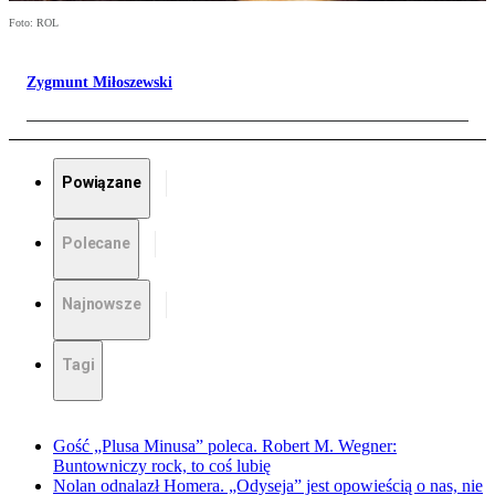
Foto: ROL
Zygmunt Miłoszewski
Powiązane
Polecane
Najnowsze
Tagi
Gość „Plusa Minusa” poleca. Robert M. Wegner:
Buntowniczy rock, to coś lubię
Nolan odnalazł Homera. „Odyseja” jest opowieścią o nas, nie