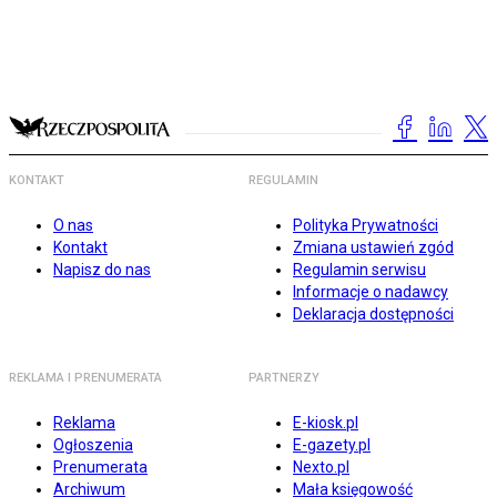
KONTAKT
REGULAMIN
O nas
Polityka Prywatności
Kontakt
Zmiana ustawień zgód
Napisz do nas
Regulamin serwisu
Informacje o nadawcy
Deklaracja dostępności
REKLAMA I PRENUMERATA
PARTNERZY
Reklama
E-kiosk.pl
Ogłoszenia
E-gazety.pl
Prenumerata
Nexto.pl
Archiwum
Mała księgowość