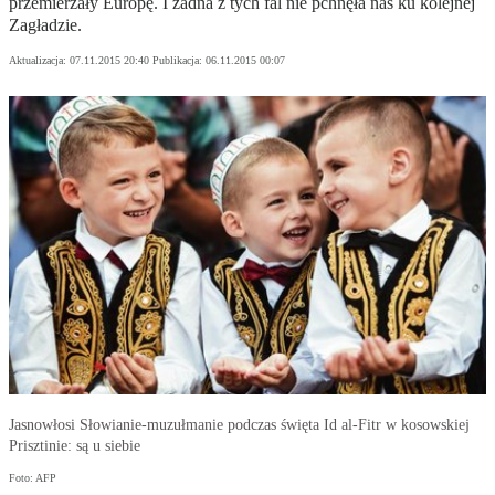
przemierzały Europę. I żadna z tych fal nie pchnęła nas ku kolejnej
Zagładzie.
Aktualizacja:
07.11.2015 20:40
Publikacja:
06.11.2015 00:07
Jasnowłosi Słowianie-muzułmanie podczas święta Id al-Fitr w kosowskiej
Prisztinie: są u siebie
Foto: AFP