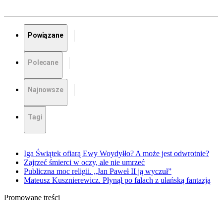
Powiązane
Polecane
Najnowsze
Tagi
Iga Świątek ofiarą Ewy Woydyłło? A może jest odwrotnie?
Zajrzeć śmierci w oczy, ale nie umrzeć
Publiczna moc religii. „Jan Paweł II ją wyczuł”
Mateusz Kusznierewicz. Płynął po falach z ułańską fantazją
Promowane treści