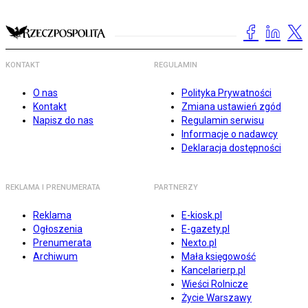
KONTAKT
REGULAMIN
O nas
Polityka Prywatności
Kontakt
Zmiana ustawień zgód
Napisz do nas
Regulamin serwisu
Informacje o nadawcy
Deklaracja dostępności
REKLAMA I PRENUMERATA
PARTNERZY
Reklama
E-kiosk.pl
Ogłoszenia
E-gazety.pl
Prenumerata
Nexto.pl
Archiwum
Mała księgowość
Kancelarierp.pl
Wieści Rolnicze
Życie Warszawy