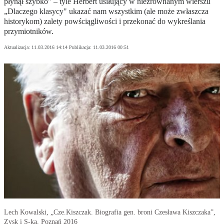
płynął szybko" – tyle Herbert usiłujący w niezrównanym wierszu
„Dlaczego klasycy" ukazać nam wszystkim (ale może zwłaszcza
historykom) zalety powściągliwości i przekonać do wykreślania
przymiotników.
Aktualizacja:
11.03.2016 14:14
Publikacja:
11.03.2016 00:51
Lech Kowalski, „Cze.Kiszczak. Biografia gen. broni Czesława Kiszczaka”,
Zysk i S-ka, Poznań 2016