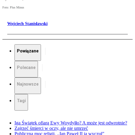
Foto: Plus Minus
Wojciech Stanisławski
Powiązane
Polecane
Najnowsze
Tagi
Iga Świątek ofiarą Ewy Woydyłło? A może jest odwrotnie?
Zajrzeć śmierci w oczy, ale nie umrzeć
Publiczna moc religii. „Jan Paweł II ją wyczuł”