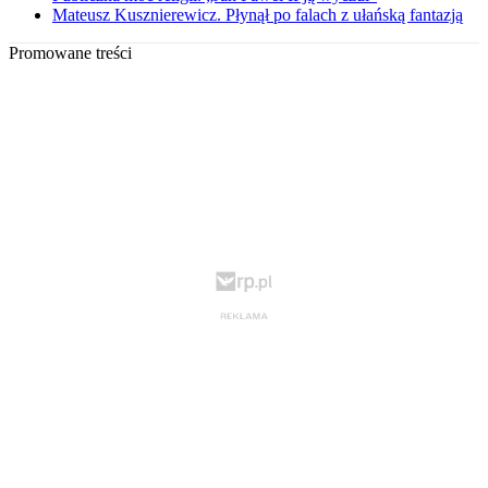
Mateusz Kusznierewicz. Płynął po falach z ułańską fantazją
Promowane treści