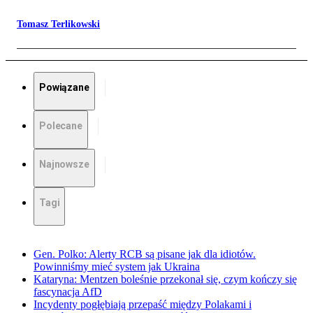
Tomasz Terlikowski
Powiązane
Polecane
Najnowsze
Tagi
Gen. Polko: Alerty RCB są pisane jak dla idiotów.
Powinniśmy mieć system jak Ukraina
Kataryna: Mentzen boleśnie przekonał się, czym kończy się
fascynacja AfD
Incydenty pogłębiają przepaść między Polakami i