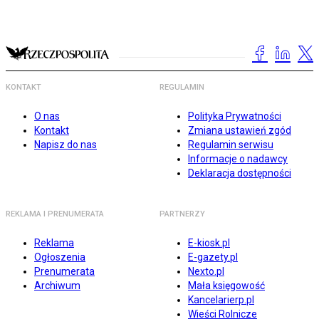
KONTAKT
REGULAMIN
O nas
Polityka Prywatności
Kontakt
Zmiana ustawień zgód
Napisz do nas
Regulamin serwisu
Informacje o nadawcy
Deklaracja dostępności
REKLAMA I PRENUMERATA
PARTNERZY
Reklama
E-kiosk.pl
Ogłoszenia
E-gazety.pl
Prenumerata
Nexto.pl
Archiwum
Mała księgowość
Kancelarierp.pl
Wieści Rolnicze