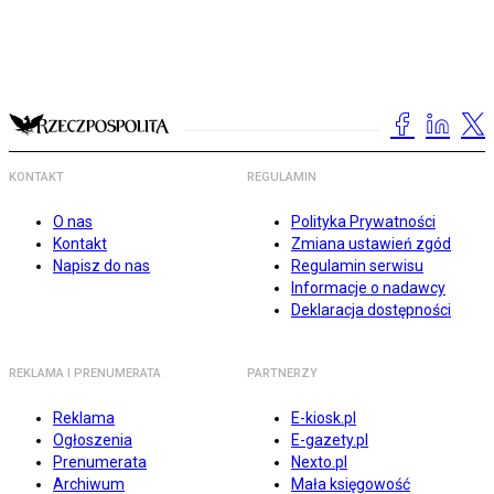
KONTAKT
REGULAMIN
O nas
Polityka Prywatności
Kontakt
Zmiana ustawień zgód
Napisz do nas
Regulamin serwisu
Informacje o nadawcy
Deklaracja dostępności
REKLAMA I PRENUMERATA
PARTNERZY
Reklama
E-kiosk.pl
Ogłoszenia
E-gazety.pl
Prenumerata
Nexto.pl
Archiwum
Mała księgowość