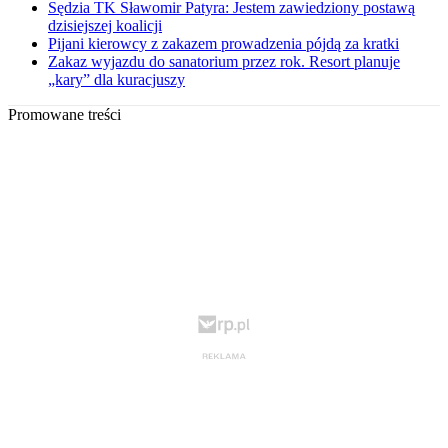
Sędzia TK Sławomir Patyra: Jestem zawiedziony postawą
dzisiejszej koalicji
Pijani kierowcy z zakazem prowadzenia pójdą za kratki
Zakaz wyjazdu do sanatorium przez rok. Resort planuje
„kary” dla kuracjuszy
Promowane treści