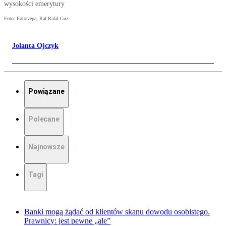
wysokości emerytury
Foto: Fotorzepa, Raf Rafał Guz
Jolanta Ojczyk
Powiązane
Polecane
Najnowsze
Tagi
Banki mogą żądać od klientów skanu dowodu osobistego.
Prawnicy: jest pewne „ale”