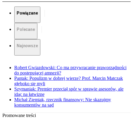
Powiązane
Polecane
Najnowsze
Robert Gwiazdowski: Co ma przywracanie praworządności
do postępującej amnezji?
Pantak: Populizm w dobrej wierze? Prof. Marcin Matczak
głęboko się myli
Szymaniak: Premier przeciął spór w sprawie asesorów, ale
idąc na łatwiznę
Michał Ziemiak, rzecznik finansowy: Nie skazujmy
konsumentów na sąd
Promowane treści