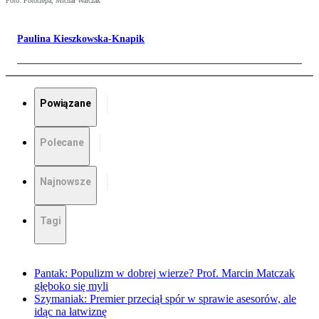
Foto: Fotorzepa, Michał Walczak
Paulina Kieszkowska-Knapik
Powiązane
Polecane
Najnowsze
Tagi
Pantak: Populizm w dobrej wierze? Prof. Marcin Matczak
głęboko się myli
Szymaniak: Premier przeciął spór w sprawie asesorów, ale
idąc na łatwiznę