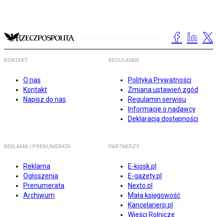
KONTAKT
REGULAMIN
O nas
Polityka Prywatności
Kontakt
Zmiana ustawień zgód
Napisz do nas
Regulamin serwisu
Informacje o nadawcy
Deklaracja dostępności
REKLAMA I PRENUMERATA
PARTNERZY
Reklama
E-kiosk.pl
Ogłoszenia
E-gazety.pl
Prenumerata
Nexto.pl
Archiwum
Mała księgowość
Kancelarierp.pl
Wieści Rolnicze