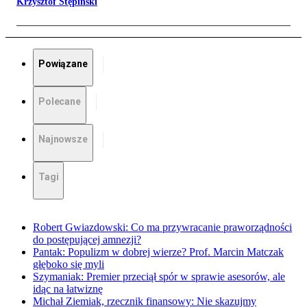
Krzysztof Stępiński
Powiązane
Polecane
Najnowsze
Tagi
Robert Gwiazdowski: Co ma przywracanie praworządności
do postępującej amnezji?
Pantak: Populizm w dobrej wierze? Prof. Marcin Matczak
głęboko się myli
Szymaniak: Premier przeciął spór w sprawie asesorów, ale
idąc na łatwiznę
Michał Ziemiak, rzecznik finansowy: Nie skazujmy