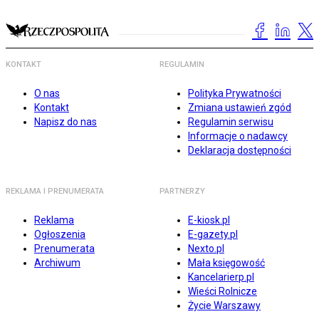
KONTAKT
REGULAMIN
O nas
Polityka Prywatności
Kontakt
Zmiana ustawień zgód
Napisz do nas
Regulamin serwisu
Informacje o nadawcy
Deklaracja dostępności
REKLAMA I PRENUMERATA
PARTNERZY
Reklama
E-kiosk.pl
Ogłoszenia
E-gazety.pl
Prenumerata
Nexto.pl
Archiwum
Mała księgowość
Kancelarierp.pl
Wieści Rolnicze
Życie Warszawy