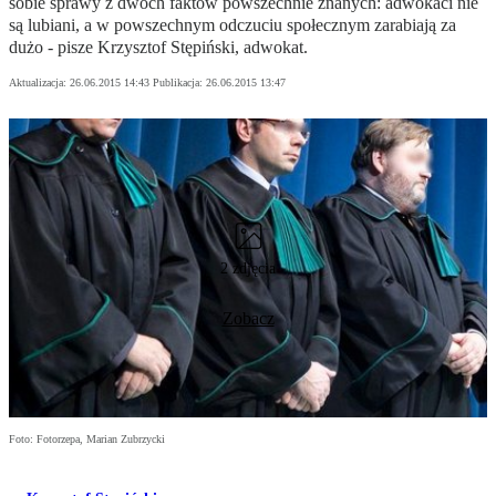
sobie sprawy z dwóch faktów powszechnie znanych: adwokaci nie
są lubiani, a w powszechnym odczuciu społecznym zarabiają za
dużo - pisze Krzysztof Stępiński, adwokat.
Aktualizacja:
26.06.2015 14:43
Publikacja:
26.06.2015 13:47
2 zdjęcia
Zobacz
Foto: Fotorzepa, Marian Zubrzycki