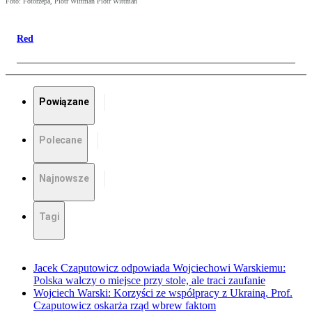
Foto: Fotorzepa, Piotr Wittman Piotr Wittman
Red
Powiązane
Polecane
Najnowsze
Tagi
Jacek Czaputowicz odpowiada Wojciechowi Warskiemu:
Polska walczy o miejsce przy stole, ale traci zaufanie
Wojciech Warski: Korzyści ze współpracy z Ukrainą. Prof.
Czaputowicz oskarża rząd wbrew faktom