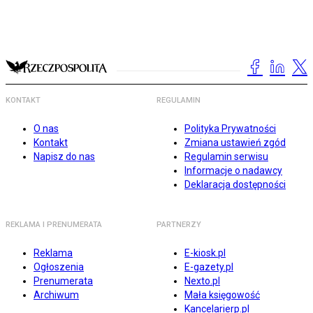
KONTAKT
REGULAMIN
O nas
Polityka Prywatności
Kontakt
Zmiana ustawień zgód
Napisz do nas
Regulamin serwisu
Informacje o nadawcy
Deklaracja dostępności
REKLAMA I PRENUMERATA
PARTNERZY
Reklama
E-kiosk.pl
Ogłoszenia
E-gazety.pl
Prenumerata
Nexto.pl
Archiwum
Mała księgowość
Kancelarierp.pl