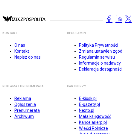
KONTAKT
REGULAMIN
O nas
Polityka Prywatności
Kontakt
Zmiana ustawień zgód
Napisz do nas
Regulamin serwisu
Informacje o nadawcy
Deklaracja dostępności
REKLAMA I PRENUMERATA
PARTNERZY
Reklama
E-kiosk.pl
Ogłoszenia
E-gazety.pl
Prenumerata
Nexto.pl
Archiwum
Mała księgowość
Kancelarierp.pl
Wieści Rolnicze