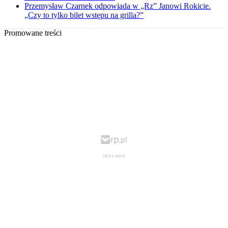
Przemysław Czarnek odpowiada w „Rz” Janowi Rokicie.
„Czy to tylko bilet wstępu na grilla?”
Promowane treści