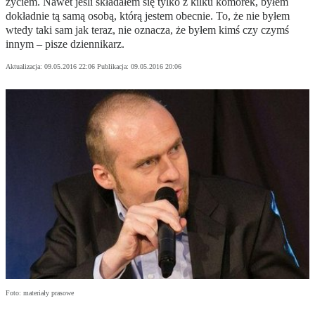
życiem. Nawet jeśli składałem się tylko z kilku komórek, byłem
dokładnie tą samą osobą, którą jestem obecnie. To, że nie byłem
wtedy taki sam jak teraz, nie oznacza, że byłem kimś czy czymś
innym – pisze dziennikarz.
Aktualizacja:
09.05.2016 22:06
Publikacja:
09.05.2016 20:06
Foto: materiały prasowe