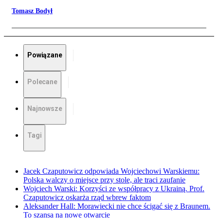
Tomasz Bodył
Powiązane
Polecane
Najnowsze
Tagi
Jacek Czaputowicz odpowiada Wojciechowi Warskiemu:
Polska walczy o miejsce przy stole, ale traci zaufanie
Wojciech Warski: Korzyści ze współpracy z Ukrainą. Prof.
Czaputowicz oskarża rząd wbrew faktom
Aleksander Hall: Morawiecki nie chce ścigać się z Braunem.
To szansa na nowe otwarcie