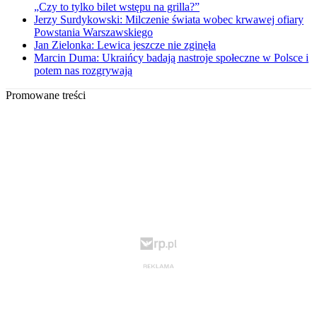
„Czy to tylko bilet wstępu na grilla?”
Jerzy Surdykowski: Milczenie świata wobec krwawej ofiary
Powstania Warszawskiego
Jan Zielonka: Lewica jeszcze nie zginęła
Marcin Duma: Ukraińcy badają nastroje społeczne w Polsce i
potem nas rozgrywają
Promowane treści