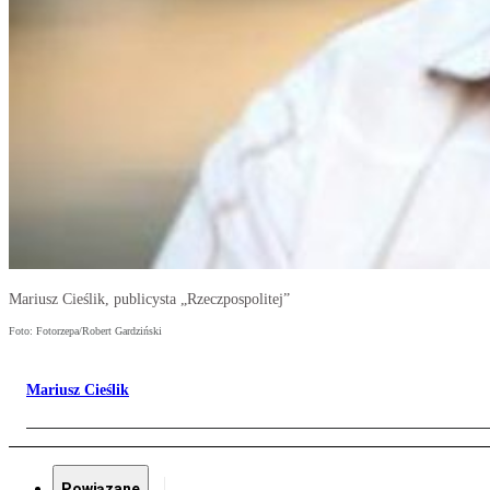
Mariusz Cieślik, publicysta „Rzeczpospolitej”
Foto: Fotorzepa/Robert Gardziński
Mariusz Cieślik
Powiązane