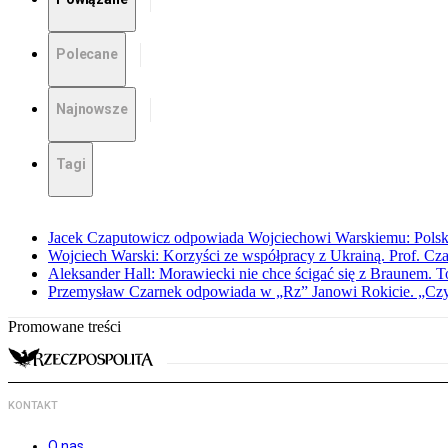
Polecane
Najnowsze
Tagi
Jacek Czaputowicz odpowiada Wojciechowi Warskiemu: Polska wa
Wojciech Warski: Korzyści ze współpracy z Ukrainą. Prof. C
Aleksander Hall: Morawiecki nie chce ścigać się z Braunem. T
Przemysław Czarnek odpowiada w „Rz” Janowi Rokicie. „Czy to
Promowane treści
KONTAKT
O nas