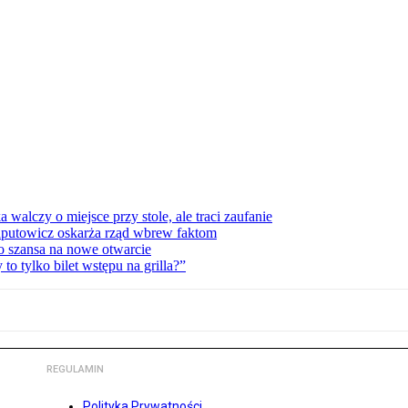
lczy o miejsce przy stole, ale traci zaufanie
zaputowicz oskarża rząd wbrew faktom
o szansa na nowe otwarcie
 tylko bilet wstępu na grilla?”
REGULAMIN
Polityka Prywatności