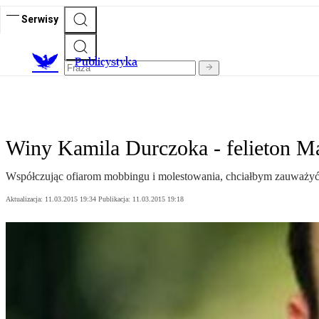
Serwisy
Publicystyka
Winy Kamila Durczoka - felieton Ma
Współczując ofiarom mobbingu i molestowania, chciałbym zauważyć, ż
Aktualizacja:
11.03.2015 19:34
Publikacja:
11.03.2015 19:18