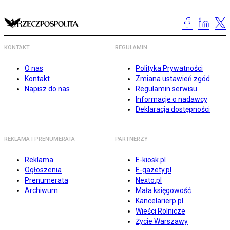
KONTAKT
REGULAMIN
O nas
Polityka Prywatności
Kontakt
Zmiana ustawień zgód
Napisz do nas
Regulamin serwisu
Informacje o nadawcy
Deklaracja dostępności
REKLAMA I PRENUMERATA
PARTNERZY
Reklama
E-kiosk.pl
Ogłoszenia
E-gazety.pl
Prenumerata
Nexto.pl
Archiwum
Mała księgowość
Kancelarierp.pl
Wieści Rolnicze
Życie Warszawy