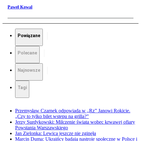
Paweł Kowal
Powiązane
Polecane
Najnowsze
Tagi
Przemysław Czarnek odpowiada w „Rz” Janowi Rokicie.
„Czy to tylko bilet wstępu na grilla?”
Jerzy Surdykowski: Milczenie świata wobec krwawej ofiary
Powstania Warszawskiego
Jan Zielonka: Lewica jeszcze nie zginęła
Marcin Duma: Ukraińcy badają nastroje społeczne w Polsce i