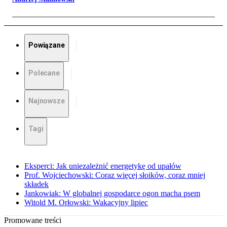
Powiązane
Polecane
Najnowsze
Tagi
Eksperci: Jak uniezależnić energetykę od upałów
Prof. Wojciechowski: Coraz więcej słoików, coraz mniej
składek
Jankowiak: W globalnej gospodarce ogon macha psem
Witold M. Orłowski: Wakacyjny lipiec
Promowane treści