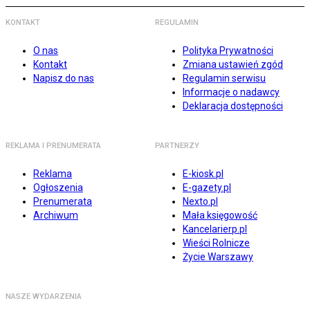
KONTAKT
REGULAMIN
O nas
Polityka Prywatności
Kontakt
Zmiana ustawień zgód
Napisz do nas
Regulamin serwisu
Informacje o nadawcy
Deklaracja dostępności
REKLAMA I PRENUMERATA
PARTNERZY
Reklama
E-kiosk.pl
Ogłoszenia
E-gazety.pl
Prenumerata
Nexto.pl
Archiwum
Mała księgowość
Kancelarierp.pl
Wieści Rolnicze
Życie Warszawy
NASZE WYDARZENIA