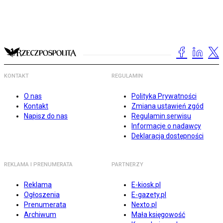
KONTAKT
REGULAMIN
O nas
Polityka Prywatności
Kontakt
Zmiana ustawień zgód
Napisz do nas
Regulamin serwisu
Informacje o nadawcy
Deklaracja dostępności
REKLAMA I PRENUMERATA
PARTNERZY
Reklama
E-kiosk.pl
Ogłoszenia
E-gazety.pl
Prenumerata
Nexto.pl
Archiwum
Mała księgowość