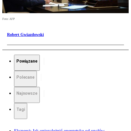
Foto: AFP
Robert Gwiazdowski
Powiązane
Polecane
Najnowsze
Tagi
Eksperci: Jak uniezależnić energetykę od upałów