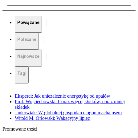
Powiązane
Polecane
Najnowsze
Tagi
Eksperci: Jak uniezależnić energetykę od upałów
Prof. Wojciechowski: Coraz więcej słoików, coraz mniej
składek
Jankowiak: W globalnej gospodarce ogon macha psem
Witold M. Orłowski: Wakacyjny lipiec
Promowane treści