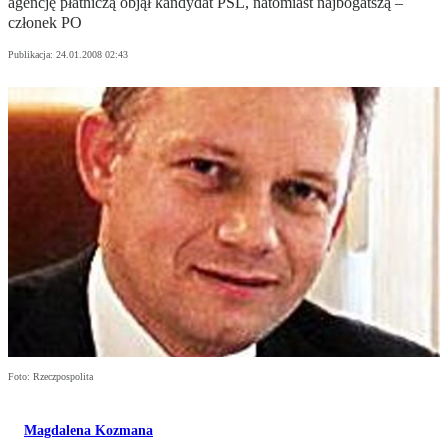
agencję płatniczą objął kandydat PSL, natomiast najbogatszą –
członek PO
Publikacja:
24.01.2008 02:43
Foto: Rzeczpospolita
Magdalena Kozmana